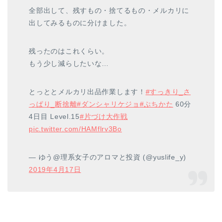
全部出して、残すもの・捨てるもの・メルカリに
出してみるものに分けました。
残ったのはこれくらい。
もう少し減らしたいな…
とっととメルカリ出品作業します！
#すっきり_さ
っぱり_断捨離
#ダンシャリケジョ
#ぷちかた
60分
4日目 Level.15
#片づけ大作戦
pic.twitter.com/HAMflrv3Bo
— ゆう@理系女子のアロマと投資 (@yuslife_y)
2019年4月17日