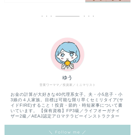
ゆう
営業ワーママ／投資家／ミニマリスト
お金の計算が大好きな40代理系女子。夫・小5息子・小
3娘の４人家族。目標は可能な限り早くセミリタイア(サ
イドFIRE)すること！投資・節約・時短家事について書
いています。 【保有資格】FP3級／ライフオーガナイ
ザー2級／AEAJ認定アロマテラピーインストラクター
＼ Follow me ／