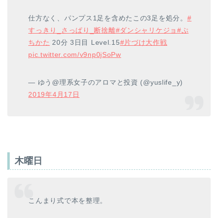
仕方なく、パンプス1足を含めたこの3足を処分。
#
すっきり_さっぱり_断捨離
#ダンシャリケジョ
#ぷ
ちかた
20分 3日目 Level.15
#片づけ大作戦
pic.twitter.com/v9np0jSoPw
— ゆう@理系女子のアロマと投資 (@yuslife_y)
2019年4月17日
木曜日
こんまり式で本を整理。