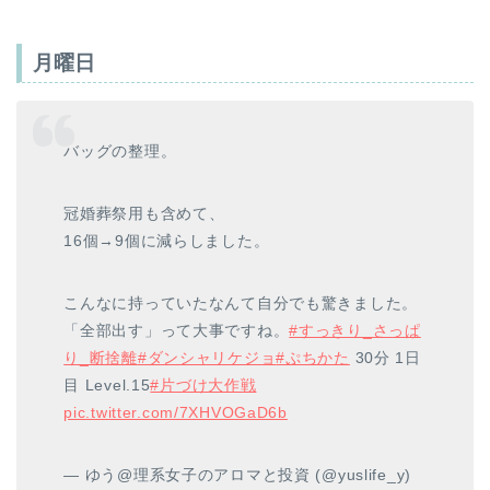
月曜日
バッグの整理。
冠婚葬祭用も含めて、
16個→9個に減らしました。
こんなに持っていたなんて自分でも驚きました。
「全部出す」って大事ですね。
#すっきり_さっぱ
り_断捨離
#ダンシャリケジョ
#ぷちかた
30分 1日
目 Level.15
#片づけ大作戦
pic.twitter.com/7XHVOGaD6b
— ゆう@理系女子のアロマと投資 (@yuslife_y)