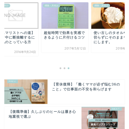
・片付け
掃除・片付け
掃除・片付け
ミニマリストへの道】
超短時間で効果を実感で
使い古しのタオルや
育て中に断捨離するに
きるように片付けるコツ
切らずにそのままウ
。私のとっている方
にします。
.
2017年5月12日
2018年2
2016年9月24日
【育休復帰】「働くママが必ず悩む36の
こと」で仕事面の不安を和らげます
【復職準備】久しぶりのヒールは履き心
地重視で選ぶ