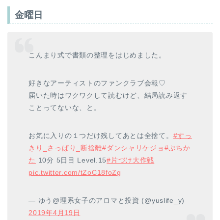
金曜日
こんまり式で書類の整理をはじめました。
好きなアーティストのファンクラブ会報♡
届いた時はワクワクして読むけど、結局読み返す
ことってないな、と。
お気に入りの１つだけ残してあとは全捨て。
#すっ
きり_さっぱり_断捨離
#ダンシャリケジョ
#ぷちか
た
10分 5日目 Level.15
#片づけ大作戦
pic.twitter.com/tZoC18foZg
— ゆう@理系女子のアロマと投資 (@yuslife_y)
2019年4月19日