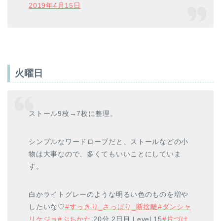
2019年4月15日
火曜日
ストール9枚→7枚に整理。
シンプルなワードローブだと、ストールなどの小
物は大事なので、多くてもいいことにしていま
す。
白かライトグレーのような明るい色のものを増や
したいな♡
#すっきり_さっぱり_断捨離
#ダンシャ
リケジョ
#ぷちかた
20分 2日目 Level.15
#片づけ