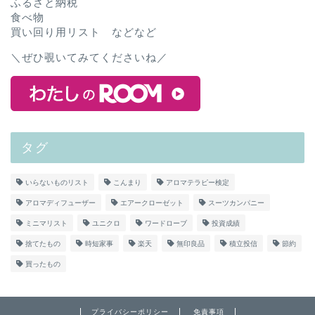
ふるさと納税
食べ物
買い回り用リスト などなど
＼ぜひ覗いてみてくださいね／
タグ
いらないものリスト
こんまり
アロマテラピー検定
アロマディフューザー
エアークローゼット
スーツカンパニー
ミニマリスト
ユニクロ
ワードローブ
投資成績
捨てたもの
時短家事
楽天
無印良品
積立投信
節約
買ったもの
プライバシーポリシー
免責事項