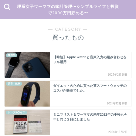
理系女子ワーママの家計管理〜シンプルライフと投資
で2000万円貯める〜
― CATEGORY ―
買ったもの
愛用品
【時短】Apple watchと音声入力の組み合わせを
フル活用
2023年2月28日
美容・健康
ダイエットのために買った某スマートウォッチの
コスパが最高でした。
2021年12月28日
シンプルライフ
ミニマリスト＆ワーママの来年2022年の手帳も今
年と同じ２冊にしました
2021年12月2日