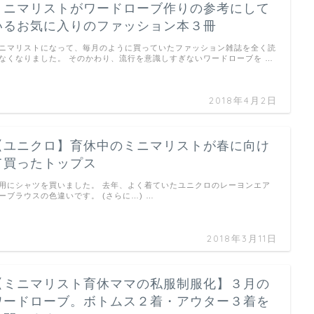
ミニマリストがワードローブ作りの参考にして
いるお気に入りのファッション本３冊
ニマリストになって、毎月のように買っていたファッション雑誌を全く読
なくなりました。 そのかわり、流行を意識しすぎないワードローブを …
2018年4月2日
【ユニクロ】育休中のミニマリストが春に向け
て買ったトップス
用にシャツを買いました。 去年、よく着ていたユニクロのレーヨンエア
ーブラウスの色違いです。 (さらに…) …
2018年3月11日
【ミニマリスト育休ママの私服制服化】３月の
ワードローブ。ボトムス２着・アウター３着を