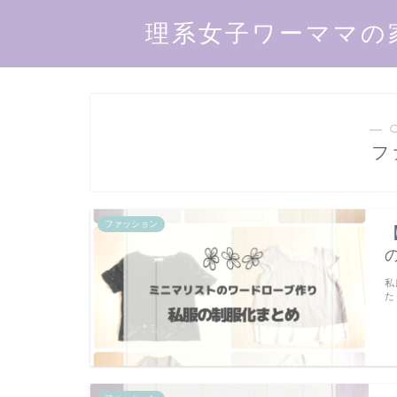
理系女子ワーママの
― 
フ
ファッション
私
た