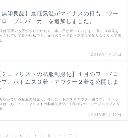
【無印良品】最低気温がマイナスの日も。ワー
ドローブにパーカーを追加しました。
近は関西でも雪がちらついたり、寒い日が続いています。 常に０歳児を
っこしていて暖かい私でも、元々のワードローブでは物足りなくなって着
し …
2018年1月31日
【ミニマリストの私服制服化】１月のワードロ
ーブ。ボトムス３着・アウター２着を公開しま
す
月やっている私服の制服化。今日はボトムス＆アウター編です。 ▷トッ
スはこちら：ミニマリストの私服制服化。1月のワードローブトップス５
を …
2018年1月12日
...
5
6
7
8
11