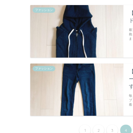
ファッション
最
抱
ま
ファッション
毎
プ
着
1
2
3
4