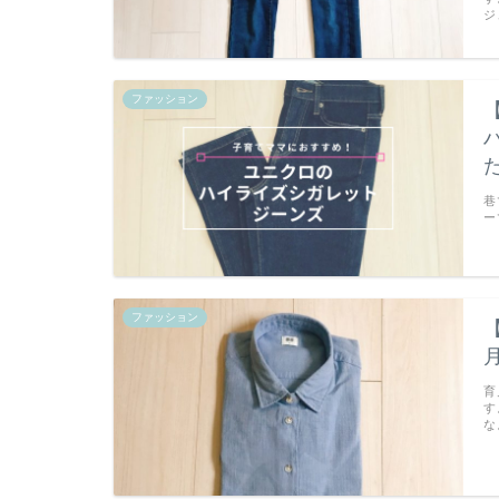
ジ
ファッション
巷
ー
ファッション
育
す
な