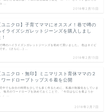
ュ …
2018年2月15日
【ユニクロ】子育てママにオススメ！巷で噂の
ハイライズシガレットジーンズを購入しまし
た！
で噂のハイライズシガレットジーンズを初めて買いました。 色はネイビ
です。 (さらに…) …
2018年2月13日
【ユニクロ・無印】ミニマリスト育休ママの２
月ワードローブトップス６着を公開
児中でも自分の時間を少しでも多く作るために、私服の制服化をしていま
。 毎月のワードローブを決めておくことで、「今日はなにを着ようか
。」 …
2018年2月7日