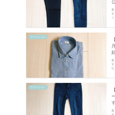
育
す
ジ
ファッション
育
す
な
ファッション
育
す