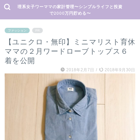
理系女子ワーママの家計管理〜シンプルライフと投資
で2000万円貯める〜
ファッション
PR
【ユニクロ・無印】ミニマリスト育休
ママの２月ワードローブトップス６
着を公開
2018年2月7日
/
2018年9月30日