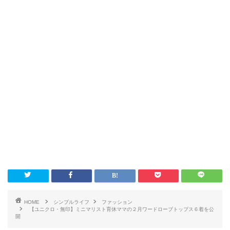
HOME
シンプルライフ
ファッション
【ユニクロ・無印】ミニマリスト育休ママの２月ワードローブトップス６着を公
開