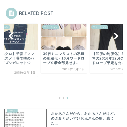
RELATED POST
ファッション
ファッション
ファッション
30代ミニマリストの私服
【私服の制服化】30代マ
の制服化・10月ワードロ
マの2016年12月のワー
ーブ９着全部見せま...
ドローブ予定を公...
2017年10月10日
2016年12月23日
【ユニクロ】
にオススメ！
イライズシガ
ー...
20
おかあさんだから、おかあさんだけど。
のぶみとだいすけお兄さんの歌、感じ
た...