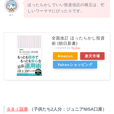
ほったらかしでいい投資信託の積立は、忙
しいワーママにぴったりです。
ゆう
全面改訂 ほったらかし投資
術 (朝日新書)
created by
Rinker
Amazon
楽天市場
Yahooショッピング
ＳＢＩ証券
（子供たち2人分：ジュニアNISA口座）