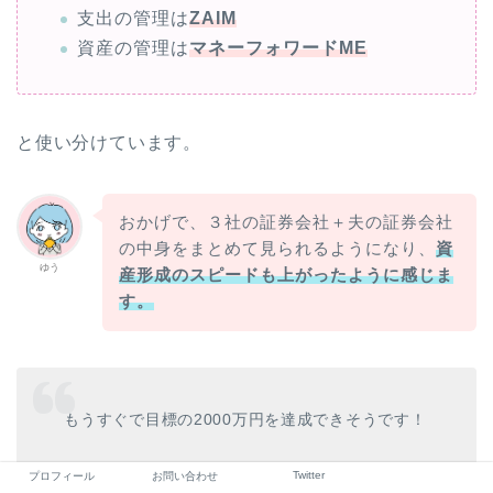
支出の管理は
ZAIM
資産の管理は
マネーフォワードME
と使い分けています。
おかげで、３社の証券会社＋夫の証券会社
の中身をまとめて見られるようになり、
資
ゆう
産形成のスピードも上がったように感じま
す。
もうすぐで目標の2000万円を達成できそうです！
Twitter
プロフィール
お問い合わせ
最近の株価の影響を受けて、日に日に資産が減っ