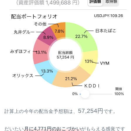
57,254
円
計算上の今年の配当金予想額は、
です。
だいたい
月に
4,771
円
のおこづかい
がもらえる感覚です