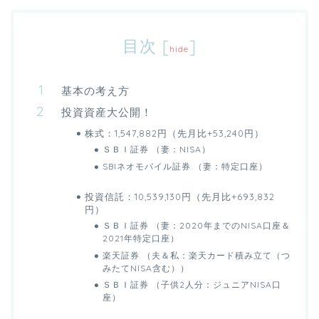
目次
[
]
hide
基本の考え方
投資資産大公開！
株式：1,547,882円（先月比+53,240円）
ＳＢＩ証券 （妻：NISA）
SBIネオモバイル証券 （妻：特定口座）
投資信託：10,539,130円（先月比+693,832
円）
ＳＢＩ証券 （妻：2020年までのNISA口座＆
2021年特定口座）
楽天証券 （夫＆私：楽天カード積み立て（つ
みたてNISA含む））
ＳＢＩ証券 （子供2人分：ジュニアNISA口
座）