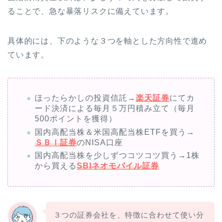
ることで、急な暴落リスクに備えています。
具体的には、下のような３つを軸とした方向性で進め
ています。
ほったらかしの投資信託→
楽天証券
にてカ
ード決済による毎月５万円積み立て（毎月
500ポイントを獲得）
国内高配当株＆米国高配当株ETFを買う→
ＳＢＩ証券
のNISA口座
国内高配当株を少しずつコツコツ買う→1株
から買える
SBIネオモバイル証券
３つの証券会社を、特徴に合わせて使い分