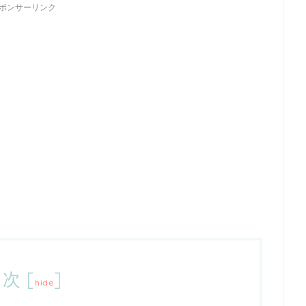
ポンサーリンク
目次
[
]
hide