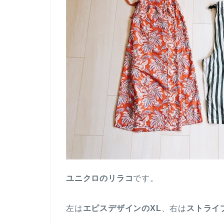
ユニクロのリラコ
です。
左は
エピスデザインのXL
、右は
ストライ