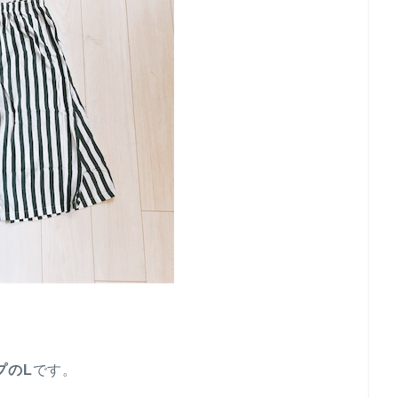
プのL
です。