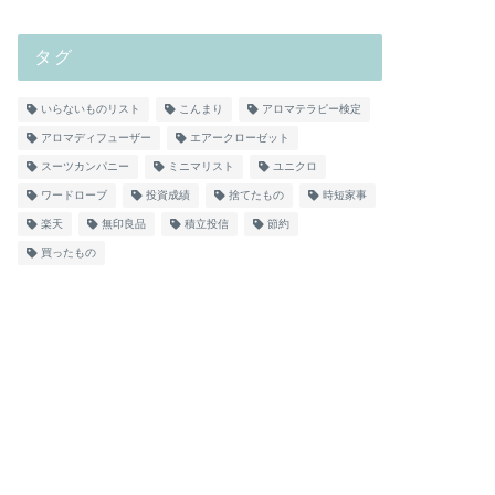
タグ
いらないものリスト
こんまり
アロマテラピー検定
アロマディフューザー
エアークローゼット
スーツカンパニー
ミニマリスト
ユニクロ
ワードローブ
投資成績
捨てたもの
時短家事
楽天
無印良品
積立投信
節約
買ったもの