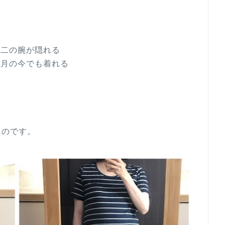
る二の腕が隠れる
臨月の今でも着れる
ものです。