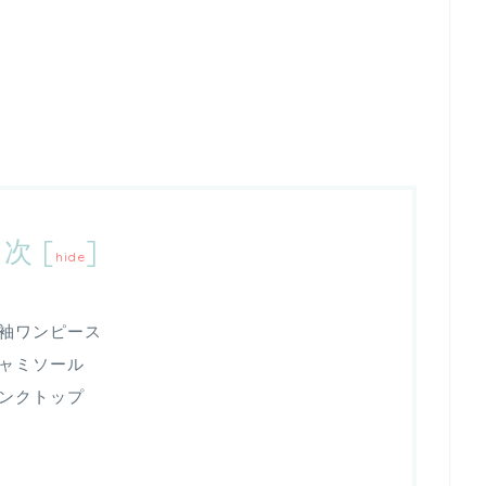
目次
[
]
hide
袖ワンピース
ャミソール
ンクトップ