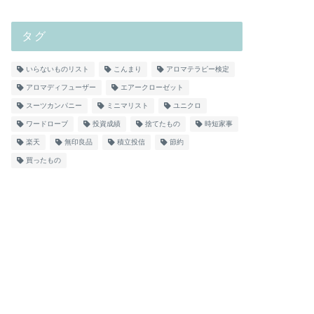
タグ
いらないものリスト
こんまり
アロマテラピー検定
アロマディフューザー
エアークローゼット
スーツカンパニー
ミニマリスト
ユニクロ
ワードローブ
投資成績
捨てたもの
時短家事
楽天
無印良品
積立投信
節約
買ったもの