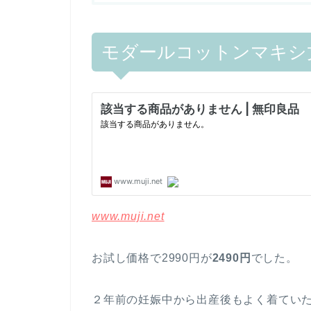
モダールコットンマキシ
www.muji.net
お試し価格で2990円が
2490円
でした。
２年前の妊娠中から出産後もよく着てい