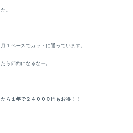
した。
、月１ペースでカットに通っています。
せたら節約になるなー。
ったら１年で２４０００円もお得！！