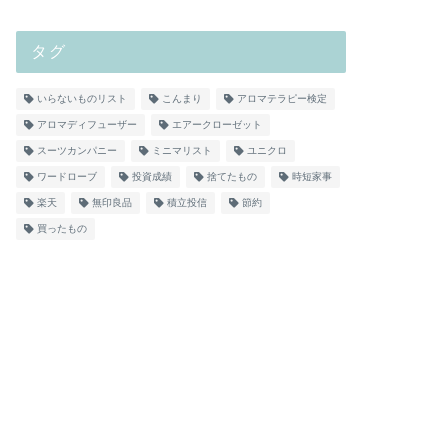
タグ
いらないものリスト
こんまり
アロマテラピー検定
アロマディフューザー
エアークローゼット
スーツカンパニー
ミニマリスト
ユニクロ
ワードローブ
投資成績
捨てたもの
時短家事
楽天
無印良品
積立投信
節約
買ったもの