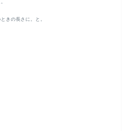
た。
のときの長さに。と。