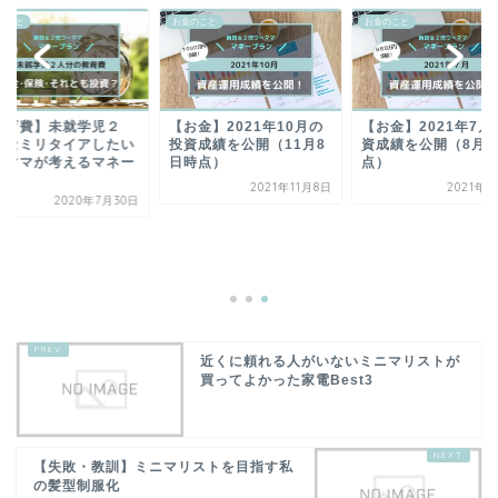
のこと
お金のこと
お金のこと
教育費】未就学児２
【お金】2021年10月の
【お金】2021年7月
・セミリタイアしたい
投資成績を公開（11月8
資成績を公開（8月3
ーママが考えるマネー
日時点）
点）
.
2021年11月8日
2021年8
2020年7月30日
近くに頼れる人がいないミニマリストが
買ってよかった家電Best3
【失敗・教訓】ミニマリストを目指す私
の髪型制服化