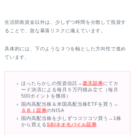
生活防衛資金以外は、少しずつ時間を分散して投資す
ることで、急な暴落リスクに備えています。
具体的には、下のような３つを軸とした方向性で進め
ています。
ほったらかしの投資信託→
楽天証券
にてカ
ード決済による毎月５万円積み立て（毎月
500ポイントを獲得）
国内高配当株＆米国高配当株ETFを買う→
ＳＢＩ証券
のNISA
国内高配当株を少しずつコツコツ買う→1株
から買える
SBIネオモバイル証券