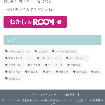
買い回り用リスト などなど
＼ぜひ覗いてみてくださいね／
タグ
いらないものリスト
こんまり
アロマテラピー検定
アロマディフューザー
エアークローゼット
スーツカンパニー
ミニマリスト
ユニクロ
ワードローブ
投資成績
捨てたもの
時短家事
楽天
無印良品
積立投信
節約
買ったもの
プライバシーポリシー
免責事項
2016–2026 理系女子ワーママの家計管理〜シンプルライフと投資で2000万円貯め
る〜