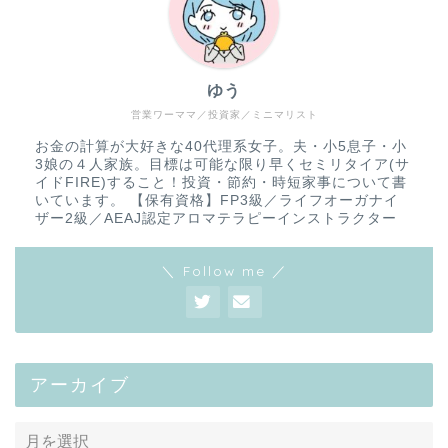
ゆう
営業ワーママ／投資家／ミニマリスト
お金の計算が大好きな40代理系女子。夫・小5息子・小
3娘の４人家族。目標は可能な限り早くセミリタイア(サ
イドFIRE)すること！投資・節約・時短家事について書
いています。 【保有資格】FP3級／ライフオーガナイ
ザー2級／AEAJ認定アロマテラピーインストラクター
＼ Follow me ／
アーカイブ