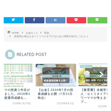
HOME
お金のこと
投資
投資初心者はなるべくリスクを下げるために時間を味方につけよう
RELATED POST
投資
お金のこと
休ママの投資２年目が
【お金】2020年7月の投
【教育費】未就学児
まりました。2018年1
資成績を公開（7月31日
人・セミリタイアし
資産運用成績を...
時点）
ワーママが考えるマ
プ...
2018年1月29日
2020年8月1日
2020年7