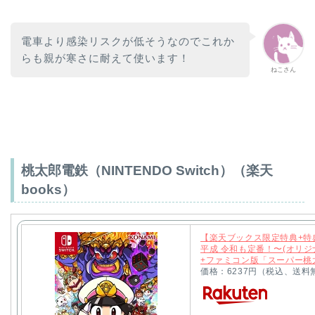
電車より感染リスクが低そうなのでこれか
らも親が寒さに耐えて使います！
ねこさん
桃太郎電鉄（NINTENDO Switch）（楽天
books）
【楽天ブックス限定特典+特
平成 令和も定番！〜(オリジ
+ファミコン版「スーパー桃太
価格：6237円（税込、送料