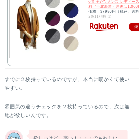
0％ 全7色 メンズ レディー
料（※北海道・沖縄は1,00
価格：37980円（税込、送
20/11/7時点)
楽
すでに２枚持っているのですが、本当に暖かくて使い
やすい。
雰囲気の違うチェックを２枚持っているので、次は無
地が欲しいんです。
欲しいけど、高い！・・・でも欲しい。