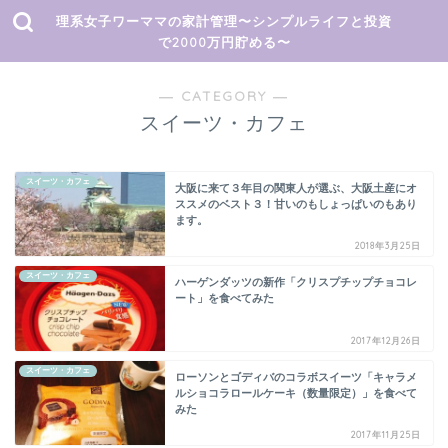
理系女子ワーママの家計管理〜シンプルライフと投資
で2000万円貯める〜
― CATEGORY ―
スイーツ・カフェ
スイーツ・カフェ
大阪に来て３年目の関東人が選ぶ、大阪土産にオ
ススメのベスト３！甘いのもしょっぱいのもあり
ます。
2018年3月25日
スイーツ・カフェ
ハーゲンダッツの新作「クリスプチップチョコレ
ート」を食べてみた
2017年12月26日
スイーツ・カフェ
ローソンとゴディバのコラボスイーツ「キャラメ
ルショコラロールケーキ（数量限定）」を食べて
みた
2017年11月25日