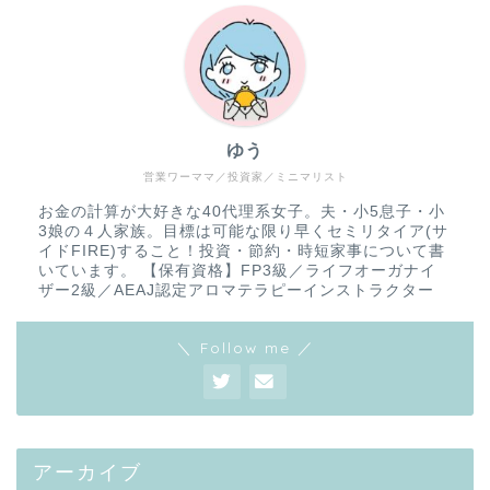
ゆう
営業ワーママ／投資家／ミニマリスト
お金の計算が大好きな40代理系女子。夫・小5息子・小
3娘の４人家族。目標は可能な限り早くセミリタイア(サ
イドFIRE)すること！投資・節約・時短家事について書
いています。 【保有資格】FP3級／ライフオーガナイ
ザー2級／AEAJ認定アロマテラピーインストラクター
＼ Follow me ／
アーカイブ