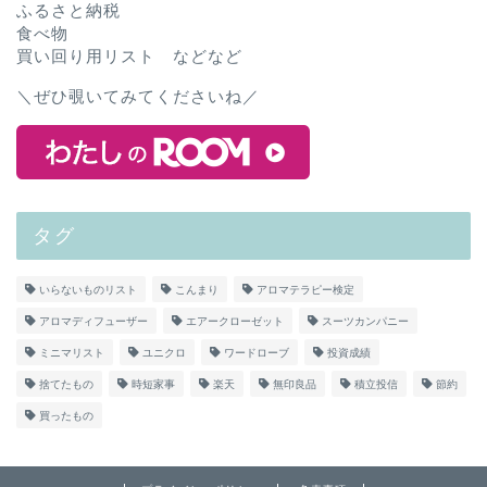
ふるさと納税
食べ物
買い回り用リスト などなど
＼ぜひ覗いてみてくださいね／
タグ
いらないものリスト
こんまり
アロマテラピー検定
アロマディフューザー
エアークローゼット
スーツカンパニー
ミニマリスト
ユニクロ
ワードローブ
投資成績
捨てたもの
時短家事
楽天
無印良品
積立投信
節約
買ったもの