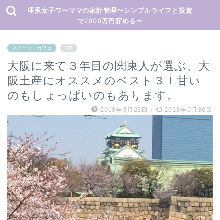
理系女子ワーママの家計管理〜シンプルライフと投資
で2000万円貯める〜
スイーツ・カフェ
PR
大阪に来て３年目の関東人が選ぶ、大
阪土産にオススメのベスト３！甘い
のもしょっぱいのもあります。
2018年3月25日
/
2018年9月30日