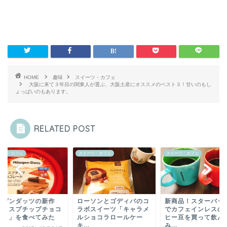
HOME
趣味
スイーツ・カフェ
大阪に来て３年目の関東人が選ぶ、大阪土産にオススメのベスト３！甘いのもし
ょっぱいのもあります。
RELATED POST
ーツ・カフェ
スイーツ・カフェ
スイーツ・カフェ
ーソンとゴディバのコ
新商品！スターバックス
ボスイーツ「キャラメ
でカフェインレスのコー
ショコラロールケー
ヒー豆を買って飲んで
.
み...