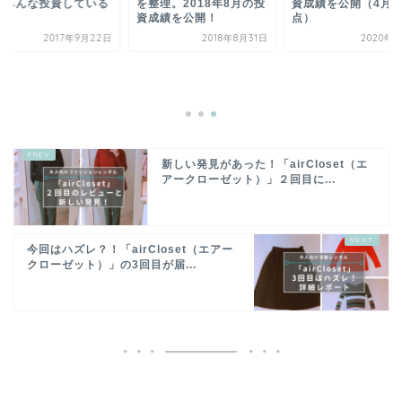
にみんな投資している
を整理。2018年8月の投
資成績を公開（4月1
？
資成績を公開！
点）
2017年9月22日
2018年8月31日
2020年4
新しい発見があった！「airCloset（エ
アークローゼット）」２回目に...
今回はハズレ？！「airCloset（エアー
クローゼット）」の3回目が届...