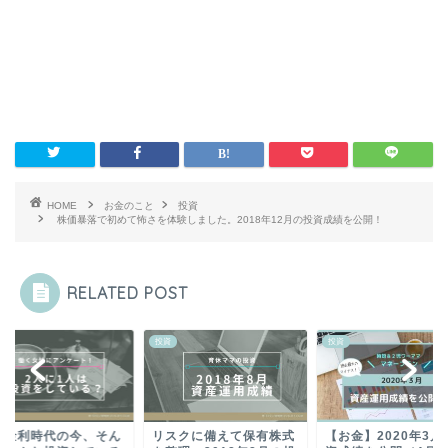
HOME
お金のこと
投資
株価暴落で初めて怖さを体験しました。2018年12月の投資成績を公開！
RELATED POST
投資
投資
低金利時代の今、そん
リスクに備えて保有株式
【お金】2020年3月