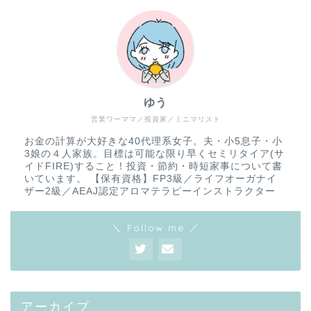
ゆう
営業ワーママ／投資家／ミニマリスト
お金の計算が大好きな40代理系女子。夫・小5息子・小
3娘の４人家族。目標は可能な限り早くセミリタイア(サ
イドFIRE)すること！投資・節約・時短家事について書
いています。 【保有資格】FP3級／ライフオーガナイ
ザー2級／AEAJ認定アロマテラピーインストラクター
＼ Follow me ／
アーカイブ