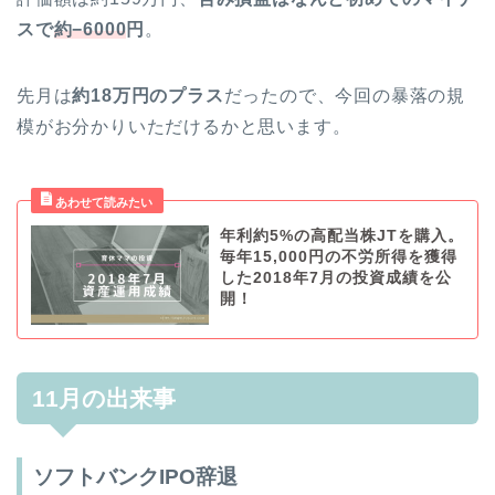
スで
約−6000
円
。
先月は
約18万円のプラス
だったので、今回の暴落の規
模がお分かりいただけるかと思います。
年利約5%の高配当株JTを購入。
毎年15,000円の不労所得を獲得
した2018年7月の投資成績を公
開！
11月の出来事
ソフトバンクIPO辞退