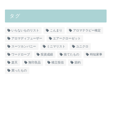
タグ
いらないものリスト
こんまり
アロマテラピー検定
アロマディフューザー
エアークローゼット
スーツカンパニー
ミニマリスト
ユニクロ
ワードローブ
投資成績
捨てたもの
時短家事
楽天
無印良品
積立投信
節約
買ったもの