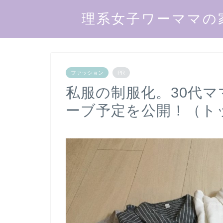
理系女子ワーママの
ファッション
PR
私服の制服化。30代ママ
ーブ予定を公開！（ト