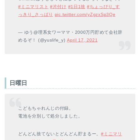
#ミニマリスト
#片付け
#1日1捨
#ちょっぴり_す
っきり_さっぱり
pic.twitter.com/yZgzxSp3Qe
— ゆう@理系女ワーママ・2000万円貯めて会社辞
めるぞ！ (@yuslife_y)
April 17, 2021
日曜日
こどもちゃれんじの付録。
電池を分別して処分しました。
どんどん捨てないとどんどん貯まるー。
#ミニマリ