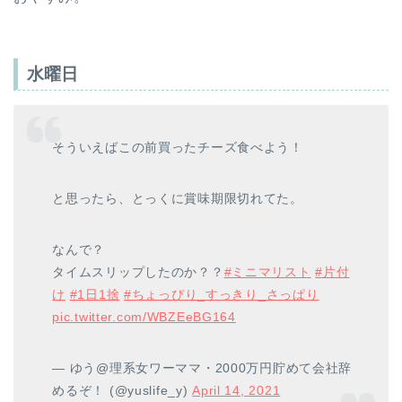
水曜日
そういえばこの前買ったチーズ食べよう！
と思ったら、とっくに賞味期限切れてた。
なんで？
タイムスリップしたのか？？
#ミニマリスト
#片付
け
#1日1捨
#ちょっぴり_すっきり_さっぱり
pic.twitter.com/WBZEeBG164
— ゆう@理系女ワーママ・2000万円貯めて会社辞
めるぞ！ (@yuslife_y)
April 14, 2021