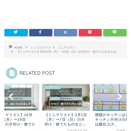
HOME
シンプルライフ
ミニマリスト
【ミニマリスト】4月12日（月）〜18日（日）の片付け・捨てたものまとめ
RELATED POST
マリスト
ミニマリスト
シンプルライフ
ミニマリスト】10月
【ミニマリスト】3月1日
理想のキッチンは目
2日（月）〜18日
（月）〜7日（日）の片
キッチン片付けの最
日）の片付け・捨てた
付け・捨てたものまと...
は総仕上げ。
.
2021年3月7日
2018年4