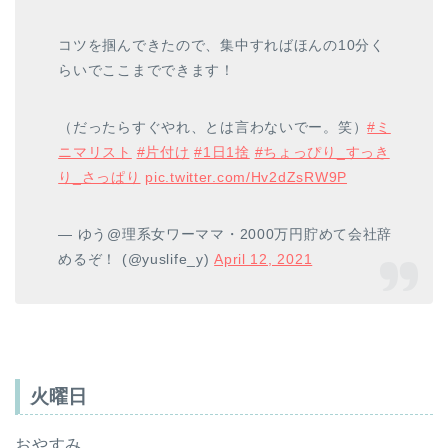
コツを掴んできたので、集中すればほんの10分く
らいでここまでできます！
（だったらすぐやれ、とは言わないでー。笑）
#ミ
ニマリスト
#片付け
#1日1捨
#ちょっぴり_すっき
り_さっぱり
pic.twitter.com/Hv2dZsRW9P
— ゆう@理系女ワーママ・2000万円貯めて会社辞
めるぞ！ (@yuslife_y)
April 12, 2021
火曜日
おやすみ。