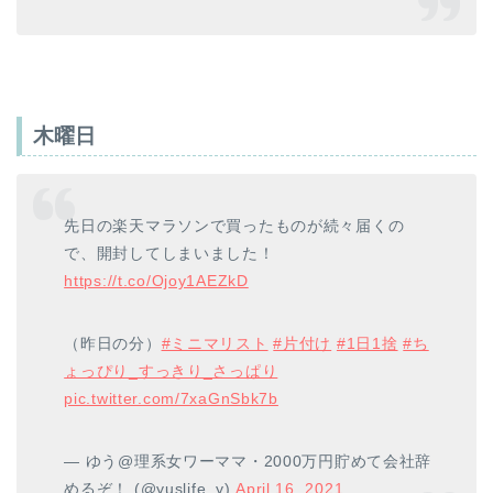
木曜日
先日の楽天マラソンで買ったものが続々届くの
で、開封してしまいました！
https://t.co/Ojoy1AEZkD
（昨日の分）
#ミニマリスト
#片付け
#1日1捨
#ち
ょっぴり_すっきり_さっぱり
pic.twitter.com/7xaGnSbk7b
— ゆう@理系女ワーママ・2000万円貯めて会社辞
めるぞ！ (@yuslife_y)
April 16, 2021