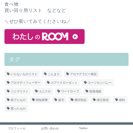
食べ物
買い回り用リスト などなど
＼ぜひ覗いてみてくださいね／
タグ
いらないものリスト
こんまり
アロマテラピー検定
アロマディフューザー
エアークローゼット
スーツカンパニー
ミニマリスト
ユニクロ
ワードローブ
投資成績
捨てたもの
時短家事
楽天
無印良品
積立投信
節約
買ったもの
Twitter
プロフィール
お問い合わせ
プライバシーポリシー
免責事項