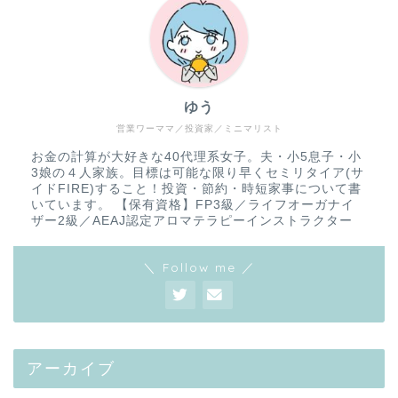
ゆう
営業ワーママ／投資家／ミニマリスト
お金の計算が大好きな40代理系女子。夫・小5息子・小
3娘の４人家族。目標は可能な限り早くセミリタイア(サ
イドFIRE)すること！投資・節約・時短家事について書
いています。 【保有資格】FP3級／ライフオーガナイ
ザー2級／AEAJ認定アロマテラピーインストラクター
＼ Follow me ／
アーカイブ